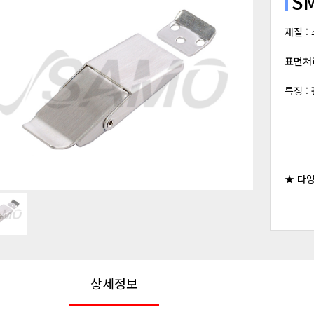
S
재질 :
표면처
특징 :
★ 다
상세정보