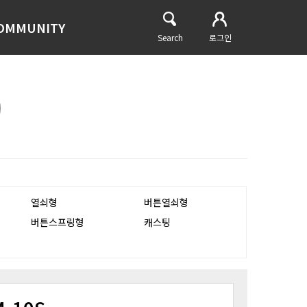
OMMUNITY
Search
로그인
열쇠형
버튼열쇠형
버튼스프링형
캐스팅