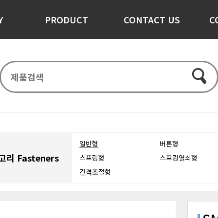
Y
PRODUCT
CONTACT US
C
일반형
버튼형
리 Fasteners
스프링형
스프링열쇠형
간격조절형