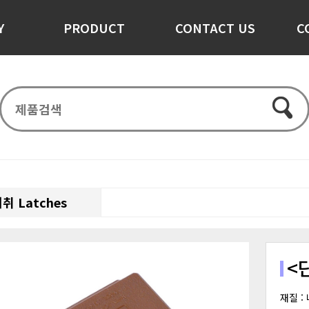
Y
PRODUCT
CONTACT US
C
취 Latches
<
재질 :