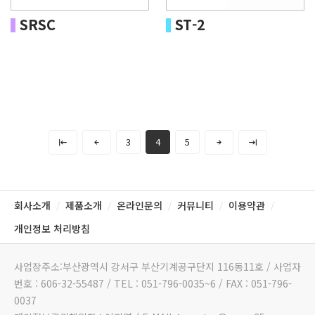
SRSC
ST-2
3
4
5
회사소개
제품소개
온라인문의
커뮤니티
이용약관
/
/
/
/
/
개인정보 처리방침
사업장주소:부산광역시 강서구 부산기계공구단지 116동11호 / 사업자
번호 : 606-32-55487 / TEL : 051-796-0035~6 / FAX : 051-796-
0037