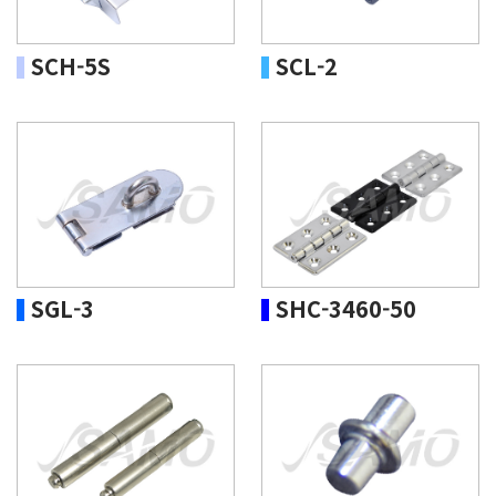
SCH-5S
SCL-2
SGL-3
SHC-3460-50